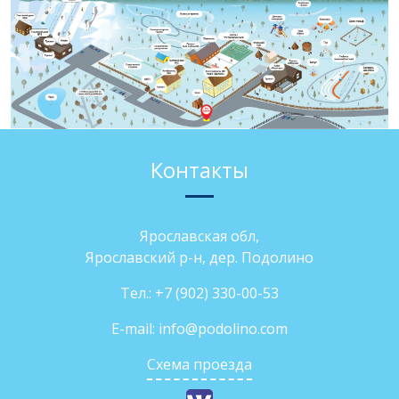
Контакты
Ярославская обл,
Ярославский р-н, дер. Подолино
Тел.:
+7 (902) 330-00-53
E-mail:
info@podolino.com
Схема проезда