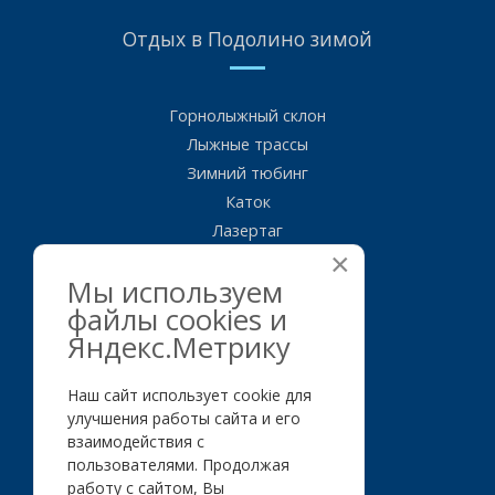
Отдых
в Подолино зимой
Горнолыжный склон
Лыжные трассы
Зимний тюбинг
Каток
Лазертаг
×
Керлинг
Мы используем
файлы cookies и
Номерной
фонд
Яндекс.Метрику
Наш сайт использует cookie для
Гостевой дом 1
улучшения работы сайта и его
Гостевой дом 2
взаимодействия с
Гостевой дом 3
пользователями. Продолжая
Гостевой дом 4
работу с сайтом, Вы