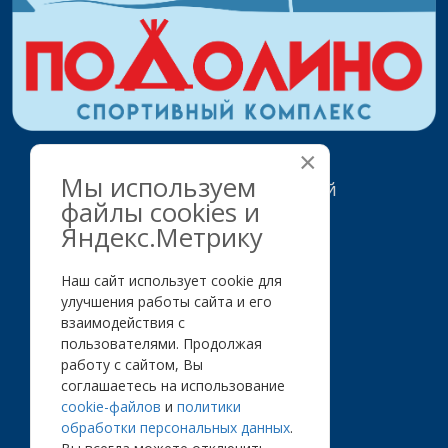
×
Мы используем
Отдых
в Подолино зимой
файлы cookies и
Яндекс.Метрику
Горнолыжный склон
Наш сайт использует cookie для
Лыжные трассы
улучшения работы сайта и его
Зимний тюбинг
взаимодействия с
Каток
пользователями. Продолжая
Лазертаг
работу с сайтом, Вы
соглашаетесь на использование
Керлинг
cookie-файлов
и
политики
обработки персональных данных
.
Режим
работы