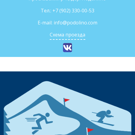
Тел.:
+7 (902) 330-00-53
E-mail:
info@podolino.com
Схема проезда